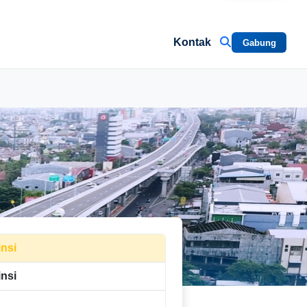
Kontak
Gabung
insi
nsi