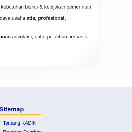
legalisasi ekspor
kebutuhan bisnis & kebijakan pemerintah
, perluas peluang & nilai tambah bisnismu!
daya usaha
etis, profesional,
yanan
advokasi, data, pelatihan berbasis
Sitemap
Tentang KADIN