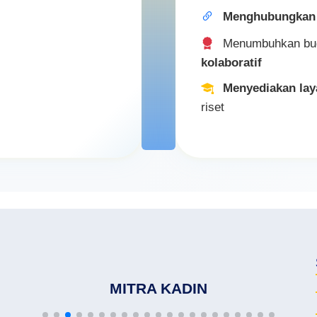
Rekomendasi Certificate of Origin / 
Menghubungkan
Jadilah bagian dari jejaring KADIN
Menumbuhkan bu
kolaboratif
Menyediakan la
riset
MITRA KADIN