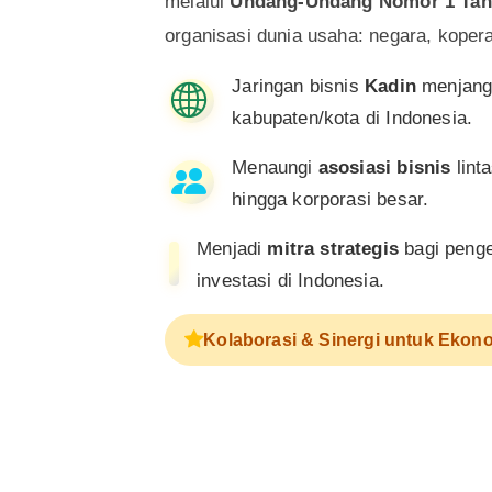
melalui
Undang-Undang Nomor 1 Tah
organisasi dunia usaha: negara, koper
Jaringan bisnis
Kadin
menjangk
kabupaten/kota di Indonesia.
Menaungi
asosiasi bisnis
lint
hingga korporasi besar.
Menjadi
mitra strategis
bagi penge
investasi di Indonesia.
Kolaborasi & Sinergi untuk Ekono