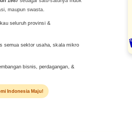
un 1987
sebagai satu-satunya induk
asi, maupun swasta.
au seluruh provinsi &
as semua sektor usaha, skala mikro
mbangan bisnis, perdagangan, &
mi Indonesia Maju!